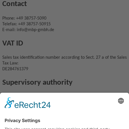
Contact
Phone: +49 38757-5090
Telefax: +49 38757-50915
E-mail: info@mbp-gmbh.de
VAT ID
Sales tax identification number according to Sect. 27 a of the Sales
Tax Law:
DE284761379
Supervisory authority
DE/CA81
Landesamt für Gesundheit und Soziales
Abteilung Arbeitsschutz und technische Sicherheit
Friedrich-Engels-Platz 5-8
18055 Rostock