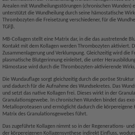
Arealen mit Wundheilungsstörungen (chronischen Wunden) ein
unterstützt die Wundheilung durch seine hämostatische Wirku
Thrombozyten die Freisetzung verschiedener, für die Wund
TGFβ.
MB-Collagen stellt eine Matrix dar, in die das austretende B
Kontakt mit dem Kollagen werden Thrombozyten aktiviert. Di
Zusammenlagerung und Verklumpung. Gleichzeitig wird die Fre
plasmatische Blutgerinnung einleitet, die unter Herausbildun
Hämostase wird durch die Thrombozyten-aktivierende Wirkun
Die Wundauflage sorgt gleichzeitig durch die poröse Struktu
und dadurch für die Aufnahme des Wundsekretes. Das Wundse
und setzt das native Kollagen frei. Dieses wirkt in der Gran
Granulationsgewebe. In chronischen Wunden bindet das exog
Metalloproteasen und ermöglicht dadurch die körpereigene K
Matrix des Granulationsgewebes führt.
Das zugeführte Kollagen nimmt so in der Regenerations- und 
der körpereigenen Kollagensynthese indirekt Einfluss, wodurc