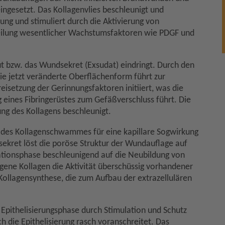
gesetzt. Das Kollagenvlies beschleunigt und
ng und stimuliert durch die Aktivierung von
heilung wesentlicher Wachstumsfaktoren wie PDGF und
lut bzw. das Wundsekret (Exsudat) eindringt. Durch den
e jetzt veränderte Oberflächenform führt zur
isetzung der Gerinnungsfaktoren initiiert, was die
g eines Fibringerüstes zum Gefäßverschluss führt. Die
g des Kollagens beschleunigt.
r des Kollagenschwammes für eine kapillare Sogwirkung
kret löst die poröse Struktur der Wundauflage auf
ulationsphase beschleunigend auf die Neubildung von
ene Kollagen die Aktivität überschüssig vorhandener
ollagensynthese, die zum Aufbau der extrazellulären
Epithelisierungsphase durch Stimulation und Schutz
h die Epithelisierung rasch voranschreitet. Das