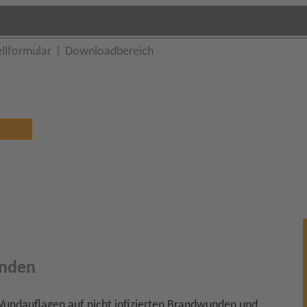
llformular
Downloadbereich
unden
Wundauflagen auf nicht infizierten Brandwunden und