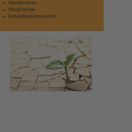
Wundzentren
Pflegeheime
Rehabilitationszentren